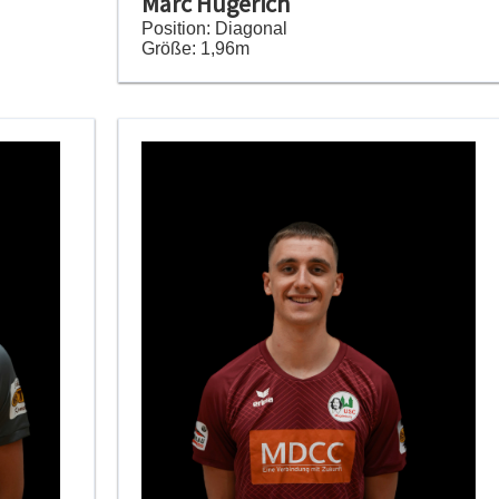
Marc Hügerich
Position: Diagonal
Größe: 1,96m